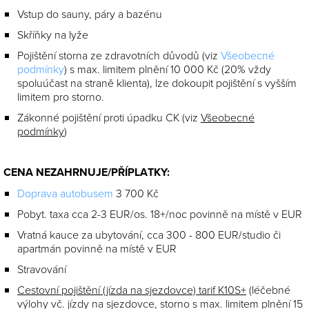
Vstup do sauny, páry a bazénu
Skříňky na lyže
Pojištění storna ze zdravotních důvodů (viz
Všeobecné
podmínky
) s max. limitem plnění 10 000 Kč (20% vždy
spoluúčast na straně klienta), lze dokoupit pojištění s vyšším
limitem pro storno.
Zákonné pojištění proti úpadku CK (viz
Všeobecné
podmínky
)
CENA NEZAHRNUJE/PŘÍPLATKY:
Doprava autobusem
3 700 Kč
Pobyt. taxa cca 2-3 EUR/os. 18+/noc povinně na místě v EUR
Vratná kauce za ubytování, cca 300 - 800 EUR/studio či
apartmán povinně na místě v EUR
Stravování
Cestovní pojištění (jízda na sjezdovce) tarif K10S+
(léčebné
výlohy vč. jízdy na sjezdovce, storno s max. limitem plnění 15