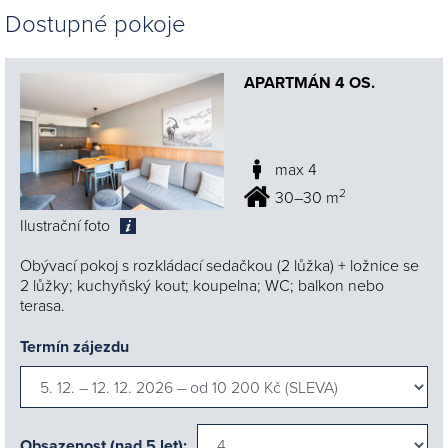
Dostupné pokoje
APARTMÁN 4 OS.
max 4
2
30–30 m
Ilustrační foto
Obývací pokoj s rozkládací sedačkou (2 lůžka) + ložnice se
2 lůžky; kuchyňský kout; koupelna; WC; balkon nebo
terasa.
Termín zájezdu
Obsazenost (nad 5 let):