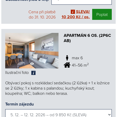
SLEVA!
Cena při platbě
Poptat
10 200 Kč / os.
do 31. 10. 2026
APARTMÁN 6 OS. (2P6C
AB)
max 6
2
41–56 m
Ilustrační foto
Obývací pokoj s rozkládací sedačkou (2 lůžka) + 1 x ložnice
se 2 lůžky; 1 x kabina s palandou; kuchyňský kout;
koupelna; WC; balkon nebo terasa.
Termín zájezdu