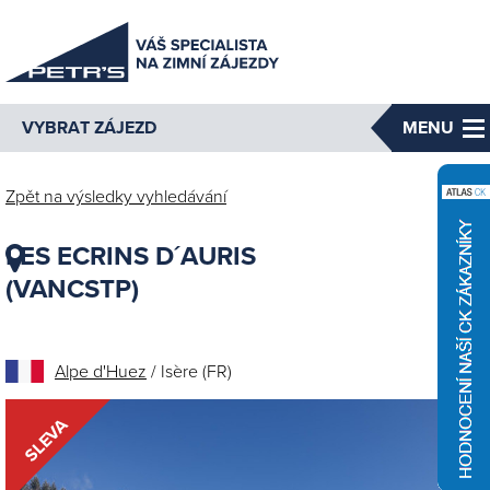
VYBRAT ZÁJEZD
MENU
Zpět na výsledky vyhledávání
LES ECRINS D´AURIS
(VANCSTP)
Alpe d'Huez
/ Isère (FR)
SLEVA