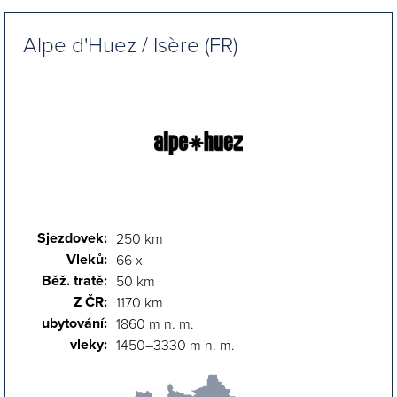
Alpe d'Huez / Isère (FR)
Sjezdovek:
250 km
Vleků:
66 x
Běž. tratě:
50 km
Z ČR:
1170 km
ubytování:
1860 m n. m.
vleky:
1450–3330 m n. m.