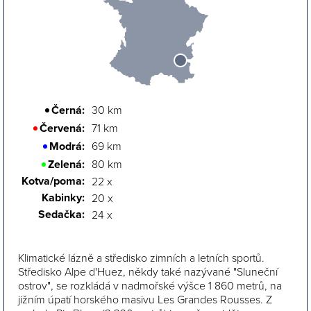
Černá:
30 km
Červená:
71 km
Modrá:
69 km
Zelená:
80 km
Kotva/poma:
22 x
Kabinky:
20 x
Sedačka:
24 x
Klimatické lázně a středisko zimních a letních sportů.
Středisko Alpe d'Huez, někdy také nazývané "Sluneční
ostrov", se rozkládá v nadmořské výšce 1 860 metrů, na
jižním úpatí horského masivu Les Grandes Rousses. Z