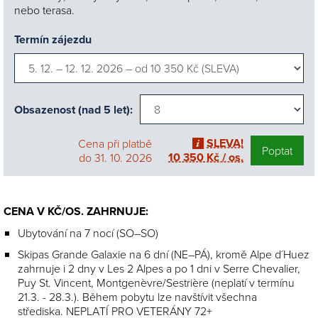
nebo terasa.
Termín zájezdu
Obsazenost (nad 5 let):
SLEVA!
Cena při platbě
Poptat
10 350 Kč / os.
do 31. 10. 2026
CENA V KČ/OS. ZAHRNUJE:
Ubytování na 7 nocí (SO–SO)
Skipas Grande Galaxie na 6 dní (NE–PÁ), kromě Alpe d´Huez
zahrnuje i 2 dny v Les 2 Alpes a po 1 dni v Serre Chevalier,
Puy St. Vincent, Montgenèvre/Sestrière (neplatí v termínu
21.3. - 28.3.). Během pobytu lze navštívit všechna
střediska. NEPLATÍ PRO VETERÁNY 72+