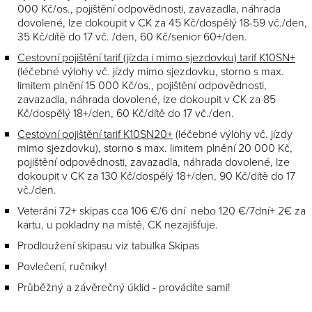
000 Kč/os., pojištění odpovědnosti, zavazadla, náhrada
dovolené, lze dokoupit v CK za 45 Kč/dospělý 18-59 vč./den,
35 Kč/dítě do 17 vč. /den, 60 Kč/senior 60+/den.
Cestovní pojištění tarif (jízda i mimo sjezdovku) tarif K10SN+
(léčebné výlohy vč. jízdy mimo sjezdovku, storno s max.
limitem plnění 15 000 Kč/os., pojištění odpovědnosti,
zavazadla, náhrada dovolené, lze dokoupit v CK za 85
Kč/dospělý 18+/den, 60 Kč/dítě do 17 vč./den.
Cestovní pojištění tarif K10SN20+
(léčebné výlohy vč. jízdy
mimo sjezdovku), storno s max. limitem plnění 20 000 Kč,
pojištění odpovědnosti, zavazadla, náhrada dovolené, lze
dokoupit v CK za 130 Kč/dospělý 18+/den, 90 Kč/dítě do 17
vč./den.
Veteráni 72+ skipas cca 106 €/6 dní nebo 120 €/7dní+ 2€ za
kartu, u pokladny na místě, CK nezajišťuje.
Prodloužení skipasu viz tabulka Skipas
Povlečení, ručníky!
Průběžný a závěrečný úklid - provádíte sami!