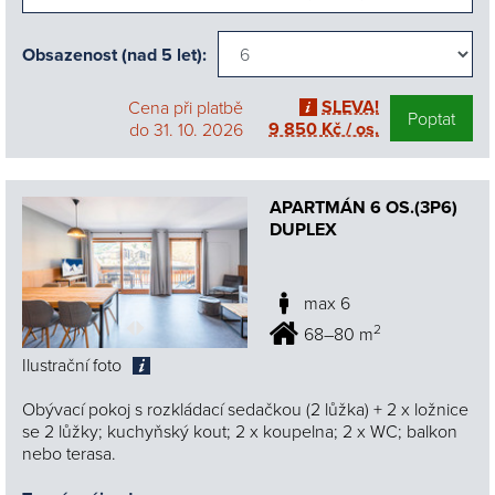
Obsazenost (nad 5 let):
SLEVA!
Cena při platbě
Poptat
9 850 Kč / os.
do 31. 10. 2026
APARTMÁN 6 OS.(3P6)
DUPLEX
max 6
2
68–80 m
Ilustrační foto
Obývací pokoj s rozkládací sedačkou (2 lůžka) + 2 x ložnice
se 2 lůžky; kuchyňský kout; 2 x koupelna; 2 x WC; balkon
nebo terasa.