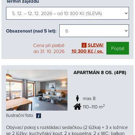
Termín zájezdu
Obsazenost (nad 5 let):
SLEVA!
Cena při platbě
Poptat
10 300 Kč / os.
do 31. 10. 2026
APARTMÁN 8 OS. (4P8)
max 8
2
110–110 m
Ilustrační foto
Obývací pokoj s rozkládací sedačkou (2 lůžka) + 3 x ložnice
se 2 lůžky; kuchyňský kout; 2 x koupelna; 2 x WC; balkon