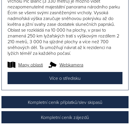
vrcholu Pic Blanc (3 330 metrů) je možno vidět
nezapomenutelné majestátní panorama národního parku
Écrin se všemi svými zasněženými vrcholy. Vysoká
nadmořská výška zaručuje sněhovou pokrývku až do
května a jižní svahy zase dostatek slunečních paprsků.
Oblast se rozkládá na 10 000 ha plochy, v praxi to
znamená 250 km lyžařských tratí s výškovým rozdílem 2
210 metrů, 3 000 ha sjízdné plochy a více než 700
sněhových děl. Ta umožňují návrat až k rezidenci na
lyžích téměř za každého počasí.
Mapy oblasti
Webkamera
Více o středisku
Kompletní ceník příplatků/slev skipasů
Kompletní ceník zájezdů